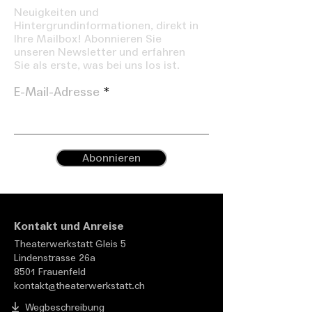
Neuigkeiten und
Hintergrundinformationen, direkt in
Ihre Mailbox! Abonnieren Sie
unseren Newsletter und erfahren
Sie als erste, was bei uns los ist.
E-Mail-Adresse
Abonnieren
Kontakt und Anreise
Theaterwerkstatt Gleis 5
Lindenstrasse 26a
8501 Frauenfeld
kontakt@theaterwerkstatt.ch
Wegbeschreibung