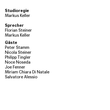
Studioregie
Markus Keller
Sprecher
Florian Steiner
Markus Keller
Gäste
Peter Stamm
Nicola Steiner
Philipp Tingler
Noce Noseda
Joe Fenner
Miriam Chiara Di Natale
Salvatore Alessio
Antonio Alessio
Paul Steinmann
Jean Grädel
Martha Mutapay
Markus Joss
Mario Hohmann