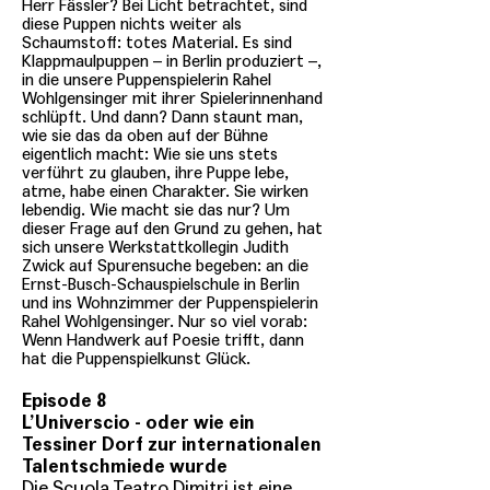
Herr Fässler? Bei Licht betrachtet, sind
diese Puppen nichts weiter als
Schaumstoff: totes Material. Es sind
Klappmaulpuppen – in Berlin produziert –,
in die unsere Puppenspielerin Rahel
Wohlgensinger mit ihrer Spielerinnenhand
schlüpft. Und dann? Dann staunt man,
wie sie das da oben auf der Bühne
eigentlich macht: Wie sie uns stets
verführt zu glauben, ihre Puppe lebe,
atme, habe einen Charakter. Sie wirken
lebendig. Wie macht sie das nur? Um
dieser Frage auf den Grund zu gehen, hat
sich unsere Werkstattkollegin Judith
Zwick auf Spurensuche begeben: an die
Ernst-Busch-Schauspielschule in Berlin
und ins Wohnzimmer der Puppenspielerin
Rahel Wohlgensinger. Nur so viel vorab:
Wenn Handwerk auf Poesie trifft, dann
hat die Puppenspielkunst Glück.
Episode 8
L’Universcio - oder wie ein
Tessiner Dorf zur internationalen
Talentschmiede wurde
Die Scuola Teatro Dimitri ist eine