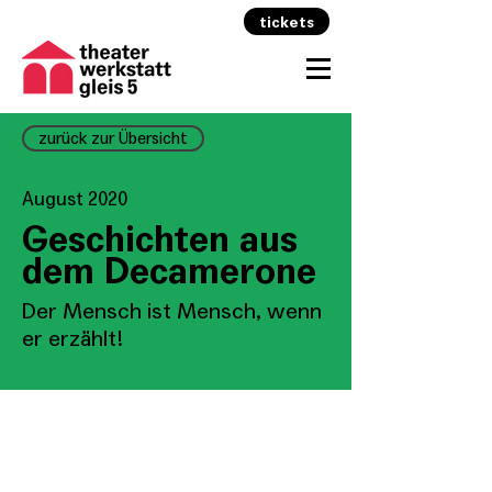
tickets
zurück zur Übersicht
August 2020
Geschichten aus
dem Decamerone
Der Mensch ist Mensch, wenn
er erzählt!