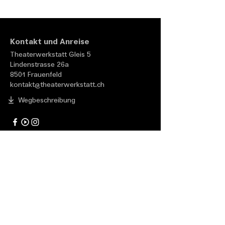
Kontakt und Anreise
Theaterwerkstatt Gleis 5
Lindenstrasse 26a
8501 Frauenfeld
kontakt@theaterwerkstatt.ch
Wegbeschreibung
Weitere Links
Zugänglichkeit
Gutscheinshop
Impressum
AGB und Preise